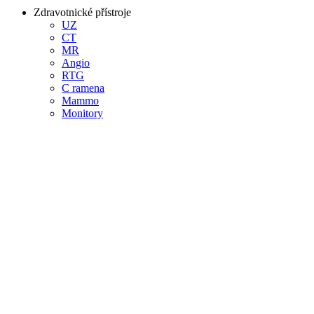
Zdravotnické přístroje
UZ
CT
MR
Angio
RTG
C ramena
Mammo
Monitory