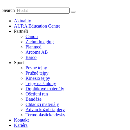
Search
Aktuality
AURA Education Centre
Partneři
Canon
Ziehm Imaging
Planmed
Arcoma AB
Barco
Sport
Pevné tejpy
Pružné tejpy
Kinezio tejpy
Tejpy na štulpny
Doplňkové materiály
Ošetření ran
Bandáže
Chladici materiály
Advan kožní staplery
Termoplasticke desky
Kontakt
Kariéra